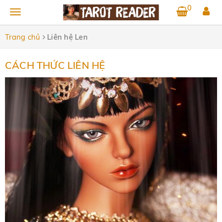
0
Trang chủ
Liên hệ Len
CÁCH THỨC LIÊN HỆ
Cách thức liên hệ với Len
Laverna Len
0 Bình luận