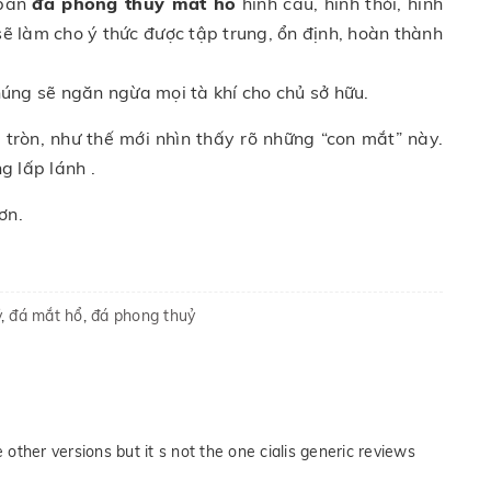
 bàn
đá phong thuỷ mắt hổ
hình cầu, hình thỏi, hình
sẽ làm cho ý thức được tập trung, ổn định, hoàn thành
húng sẽ ngăn ngừa mọi tà khí cho chủ sở hữu.
tròn, như thế mới nhìn thấy rõ những “con mắt” này.
g lấp lánh .
ơn.
̉
,
đá mắt hổ
,
đá phong thuỷ
 other versions but it s not the one cialis generic reviews