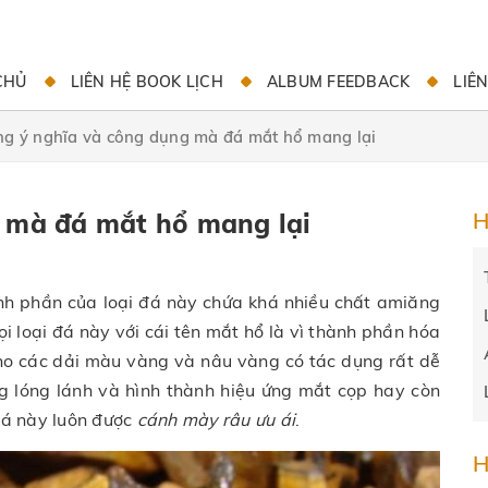
CHỦ
LIÊN HỆ BOOK LỊCH
ALBUM FEEDBACK
LIÊ
g ý nghĩa và công dụng mà đá mắt hổ mang lại
 mà đá mắt hổ mang lại
H
nh phần của loại đá này chứa khá nhiều chất amiăng
i loại đá này với cái tên mắt hổ là vì thành phần hóa
 cho các dải màu vàng và nâu vàng có tác dụng rất dễ
g lóng lánh và hình thành hiệu ứng mắt cọp hay còn
 đá này luôn được
cánh mày râu ưu ái
.
H