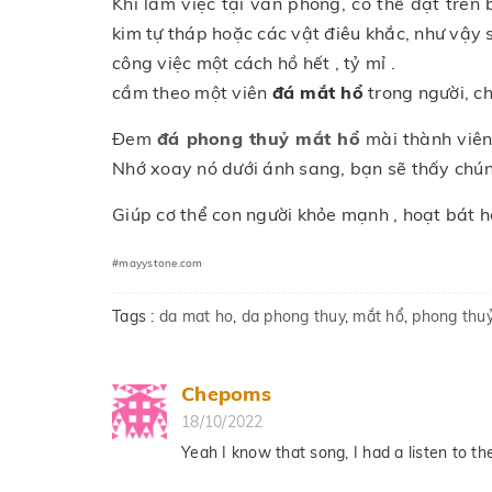
Khi làm việc tại văn phòng, có thể đặt trên
kim tự tháp hoặc các vật điêu khắc, như vậy 
công việc một cách hồ hết , tỷ mỉ .
cầm theo một viên
đá mắt hổ
trong người, c
Đem
đá phong thuỷ mắt hổ
mài thành viên 
Nhớ xoay nó dưới ánh sang, bạn sẽ thấy chún
Giúp cơ thể con người khỏe mạnh , hoạt bát h
#mayystone.com
Tags :
da mat ho
,
da phong thuy
,
mắt hổ
,
phong thuy
Chepoms
18/10/2022
Yeah I know that song, I had a listen to the