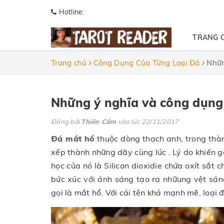
Hotline:
TRANG 
Trang chủ
Công Dụng Của Từng Loại Đá
Nhữn
Những ý nghĩa và công dụng
Đăng bởi
Thiên Cầm
vào lúc 22/11/2017
Đá mắt hổ
thuộc dòng thạch anh, trong thà
xếp thành những dãy cùng lúc . Lý do khiến gọ
học của nó là Silicon dioxidie chứa oxít sắt
bức xúc với ánh sáng tạo ra nhữung vệt sán
gọi là mắt hổ. Với cái tên khá mạnh mẽ, loại