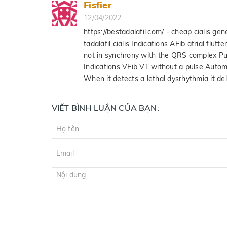
Fisfier
12/04/2022
https://bestadalafil.com/ - cheap cialis gen
tadalafil cialis Indications AFib atrial flut
not in synchrony with the QRS complex Pu
Indications VFib VT without a pulse Automat
When it detects a lethal dysrhythmia it deli
VIẾT BÌNH LUẬN CỦA BẠN: