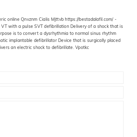
eric online Qnvznm Cialis Mjttvb https://bestadalafil.com/ -
ter VT with a pulse SVT defibrillation Delivery of a shock that is
rpose is to convert a dysrhythmia to normal sinus rhythm
ic implantable defibrillator Device that is surgically placed
vers an electric shock to defibrillate. Vpotkc