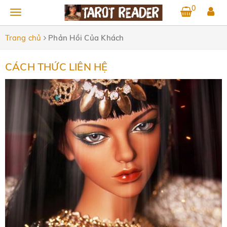
0
Trang chủ
Phản Hồi Của Khách
CÁCH THỨC LIÊN HỆ
Cách thức liên hệ với Len
Laverna Len
0 Bình luận